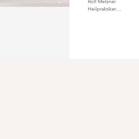
Rolf Metzner

Heilpraktiker

Ursprünglich in der Me
Abschluss Dipl.-Ing.), 
orientiert. Die Arbeit 
fachlich sehr interessa
Wendepunkt ließ mich j
Menschen und näher an 
und führte mich schliess
Die Ausbildung zum Hei
psychotherapeutische
Ausbildungen verbinden
menschlich zugewandte
Weiterbildungen

Schwerpunkt Psychother
Dr. Uta Sonneborn – Ei
Heike Mayer – IFS: Jetzt