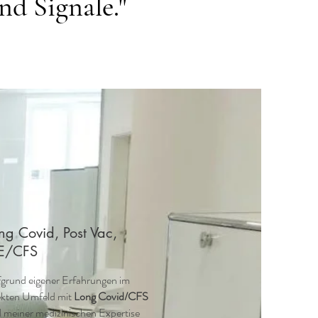
nd Signale."
ng Covid, Post Vac,
E/CFS
grund eigener Erfahrungen im
ekten Umfeld mit
Long Covid/CFS
 meiner medizinischen Expertise