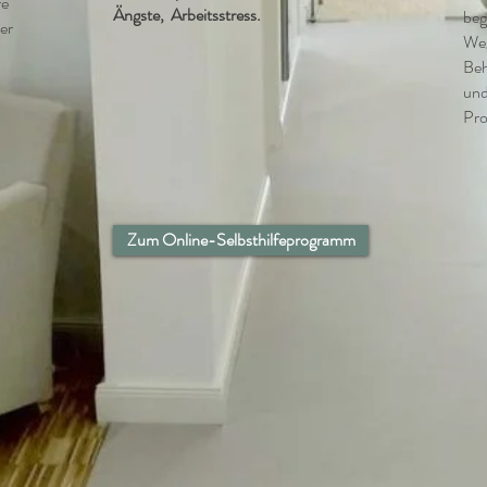
re
Ängste, Arbeitsstress.
beg
er
Weg
Beh
und
Pr
Zum Online-Selbsthilfeprogramm