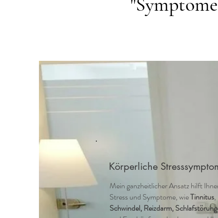
"Symptome s
Körperliche Stresssympt
Mein ganzheitlicher Ansatz hilft Ihne
Stress und Symptome, wie
Tinnitus
,
Schwindel, Reizdarm, Schlafstörung