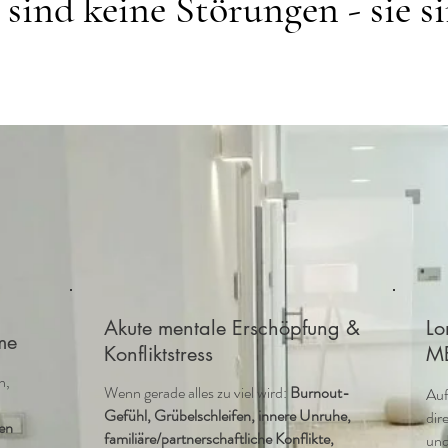
ind keine Störungen - sie si
Akute mentale Erschöpfung &
Lo
ome
Konfliktstress
M
n,
Wenn gerade alles zu viel wird:
Burnout-
Auf
Gefühl, Grübelschleifen, innere Unruhe,
dir
en
familiäre/partnerschaftliche Konflikte,
und