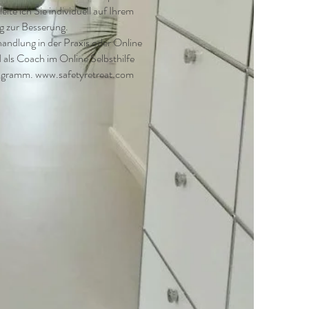
leite ich Sie individuell auf Ihrem
 zur Besserung.
andlung in der Praxis oder Online
 als Coach im Online Selbsthilfe
ogramm.
www.safetyretreat.com