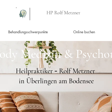
HP Rolf Metzner
Behandlungsschwerpunkte
Online buchen
ody Medizin & Psychot
Heilpraktiker
Rolf Metzner
-
in Überlingen am Bodensee