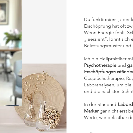
Du funktionierst, aber l
Erschöpfung hat oft zw
Wenn Energie fehlt, Sch
„leerzieht“, lohnt sich 
Belastungsmuster und 
Ich bin Heilpraktiker 
Psychotherapie
und
ga
Erschöpfungszustände
Gesprächstherapie, Reg
Laboranalysen, um die
und die nächsten Schrit
In der Standard-
Labord
Marker
gar nicht erst 
Werte, wie belastbar de