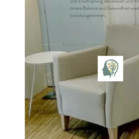
und Erschöpfung abzubauen und Ih
innere Balance und Gesundheit wied
zurückzugewinnen.